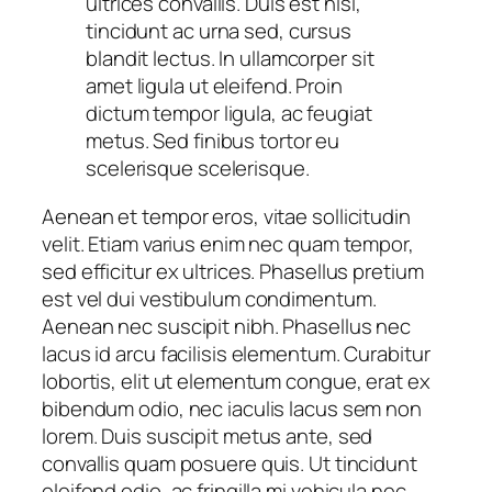
ultrices convallis. Duis est nisi,
tincidunt ac urna sed, cursus
blandit lectus. In ullamcorper sit
amet ligula ut eleifend. Proin
dictum tempor ligula, ac feugiat
metus. Sed finibus tortor eu
scelerisque scelerisque.
Aenean et tempor eros, vitae sollicitudin
velit. Etiam varius enim nec quam tempor,
sed efficitur ex ultrices. Phasellus pretium
est vel dui vestibulum condimentum.
Aenean nec suscipit nibh. Phasellus nec
lacus id arcu facilisis elementum. Curabitur
lobortis, elit ut elementum congue, erat ex
bibendum odio, nec iaculis lacus sem non
lorem. Duis suscipit metus ante, sed
convallis quam posuere quis. Ut tincidunt
eleifend odio, ac fringilla mi vehicula nec.